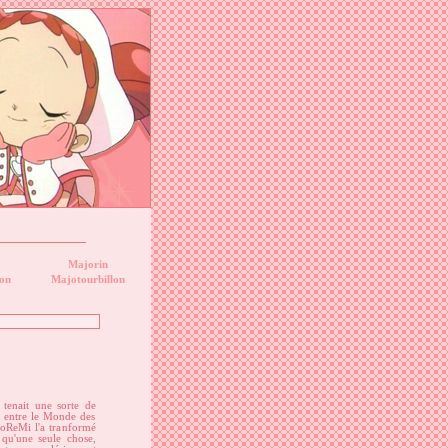
Majorin
on
Majotourbillon
 tenait une sorte de
e entre le Monde des
DoReMi l'a tranformé
 qu'une seule chose,