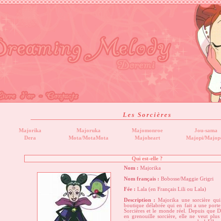
Les Sorcières
Majorika
Majoruka
Majomonroe
Jou-sama
Dera
Mota/MotaMota
Majoheart
Majopi/Majop
Qui est-elle ?
Nom :
Majorika
Nom français :
Bobosse/Maggie Grigri
Fée :
Lala (en Français Lili ou Lala)
Description :
Majorika une sorcière qui
boutique délabrée qui en fait a une port
Sorcières et le monde réel. Depuis que 
en grenouille sorcière, elle ne veut plus