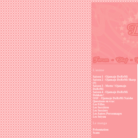
L'anime
Saison 1 - Ojamajo DoReMi
Saison 2 - Ojamajo DoReMi Sharp
(#)
Saison 3 - Motto ! Ojamajo
DoReMi
Saison 4 - Ojamajo DoReMi
Dokkan !
OAV - Ojamajo DoReMi Naisho
Questions en vrac
Les Filles
Les Sorcières
Les Sorciers
Les Autres Personnages
Les Seiyuu
Le manga
Présentation
Scans