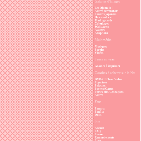
Galeries d'images
Les Ojamajo !
Autres screenshots
Fanarts japonais
How-to-draw
Trading cards
Coloriages
Wallpapers
Avatars
Adoptions
Multimédia
Musiques
Paroles
Vidéos
Trucs en vrac
Goodies à imprimer
Goodies à acheter sur le Net
DVD/CD/Jeux Vidéo
Figurines
Peluches
Posters/Cartes
Portes-clés/Gashapons
Autres
Fans
Fanarts
Fanfics
Dolls
Site
Accueil
FAQ
Forum
Remerciements
Liens