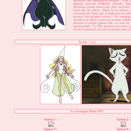
retrouver son apparence normale ! Elle es
dispute souvent DoReMi, Hazuki, Ai
Momoko (mais beaucoup plus souvent 
fond elle les adore.. Dans la 2e saison, e
s'occuper de Hana qui n'arrête pas de pleu
qu'avec des grosses cernes ! On remarque 
qu'elle a en fait le coeur sur la main, même 
montrer (comme quand elle va voir sa m
sentimentale ^^). Elle gardera sa forme "g
fin de la saison 4 où tout reviendra dans l'
Sa fée
: Lala
La boutique Maho-DO
Saison 1 :
Saison 2 :
Saison 3 :
Saison 4 :