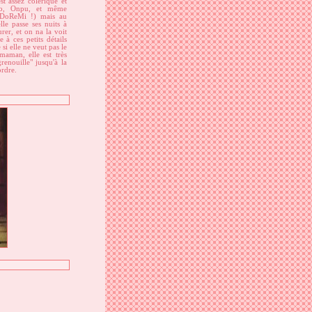
t assez colérique et
ko, Onpu, et même
DoReMi !) mais au
lle passe ses nuits à
rer, et on na la voit
à ces petits détails
si elle ne veut pas le
aman, elle est très
renouille" jusqu'à la
ordre.