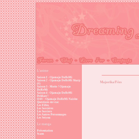
L'anime
Saison 1 - Ojamajo DoReMi
Saison 2 - Ojamajo DoReMi Sharp
Majorika/Fées
(#)
Saison 3 - Motto ! Ojamajo
DoReMi
Saison 4 - Ojamajo DoReMi
Dokkan !
OAV - Ojamajo DoReMi Naisho
Questions en vrac
Les Filles
Les Sorcières
Les Sorciers
Les Autres Personnages
Les Seiyuu
Le manga
Présentation
Scans