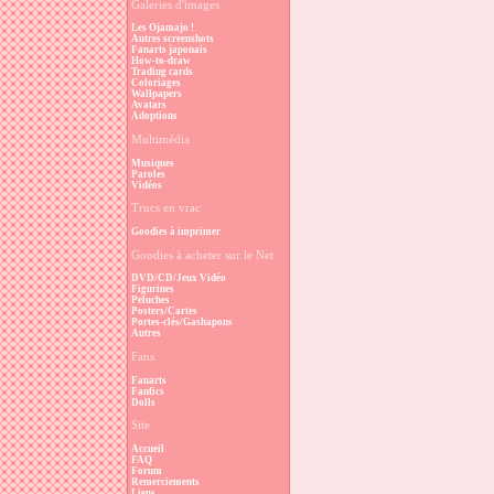
Galeries d'images
Les Ojamajo !
Autres screenshots
Fanarts japonais
How-to-draw
Trading cards
Coloriages
Wallpapers
Avatars
Adoptions
Multimédia
Musiques
Paroles
Vidéos
Trucs en vrac
Goodies à imprimer
Goodies à acheter sur le Net
DVD/CD/Jeux Vidéo
Figurines
Peluches
Posters/Cartes
Portes-clés/Gashapons
Autres
Fans
Fanarts
Fanfics
Dolls
Site
Accueil
FAQ
Forum
Remerciements
Liens