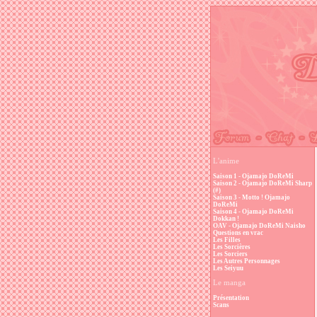
L'anime
Saison 1 - Ojamajo DoReMi
Saison 2 - Ojamajo DoReMi Sharp
(#)
Saison 3 - Motto ! Ojamajo
DoReMi
Saison 4 - Ojamajo DoReMi
Dokkan !
OAV - Ojamajo DoReMi Naisho
Questions en vrac
Les Filles
Les Sorcières
Les Sorciers
Les Autres Personnages
Les Seiyuu
Le manga
Présentation
Scans