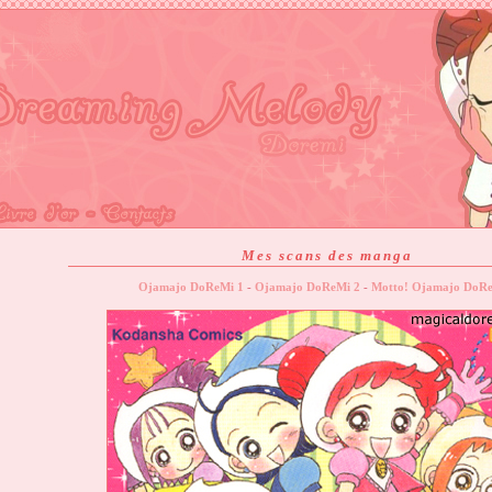
Mes scans des manga
Ojamajo DoReMi 1
-
Ojamajo DoReMi 2
-
Motto! Ojamajo DoRe