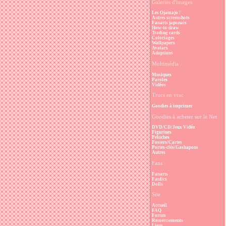
Galeries d'images
Les Ojamajo !
Autres screenshots
Fanarts japonais
How-to-draw
Trading cards
Coloriages
Wallpapers
Avatars
Adoptions
Multimédia
Musiques
Paroles
Vidéos
Trucs en vrac
Goodies à imprimer
Goodies à acheter sur le Net
DVD/CD/Jeux Vidéo
Figurines
Peluches
Posters/Cartes
Portes-clés/Gashapons
Autres
Fans
Fanarts
Fanfics
Dolls
Site
Accueil
FAQ
Forum
Remerciements
Liens