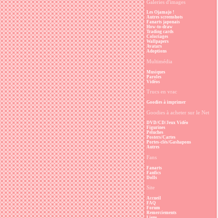
Galeries d'images
Les Ojamajo !
Autres screenshots
Fanarts japonais
How-to-draw
Trading cards
Coloriages
Wallpapers
Avatars
Adoptions
Multimédia
Musiques
Paroles
Vidéos
Trucs en vrac
Goodies à imprimer
Goodies à acheter sur le Net
DVD/CD/Jeux Vidéo
Figurines
Peluches
Posters/Cartes
Portes-clés/Gashapons
Autres
Fans
Fanarts
Fanfics
Dolls
Site
Accueil
FAQ
Forum
Remerciements
Liens