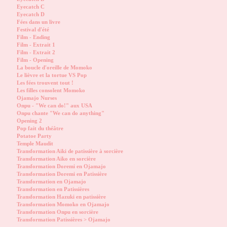
Eyecatch C
Eyecatch D
Fées dans un livre
Festival d'été
Film - Ending
Film - Extrait 1
Film - Extrait 2
Film - Opening
La boucle d'oreille de Momoko
Le lièvre et la tortue VS Pop
Les fées trouvent tout !
Les filles consolent Momoko
Ojamajo Nurses
Onpu - "We can do!" aux USA
Onpu chante "We can do anything"
Opening 2
Pop fait du théâtre
Potatoe Party
Temple Maudit
Transformation Aiki de patissière à sorcière
Transformation Aiko en sorcière
Transformation Doremi en Ojamajo
Transformation Doremi en Patissière
Transformation en Ojamajo
Transformation en Patissières
Transformation Hazuki en patissière
Transformation Momoko en Ojamajo
Transformation Onpu en sorcière
Transformation Patissières > Ojamajo