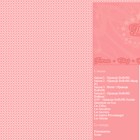
L'anime
Saison 1 - Ojamajo DoReMi
Saison 2 - Ojamajo DoReMi Sharp
(#)
Saison 3 - Motto ! Ojamajo
DoReMi
Saison 4 - Ojamajo DoReMi
Dokkan !
OAV - Ojamajo DoReMi Naisho
Questions en vrac
Les Filles
Les Sorcières
Les Sorciers
Les Autres Personnages
Les Seiyuu
Le manga
Présentation
Scans