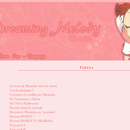
Vidéos
Arrivée de Momoko dans la classe
Cercle magique 2
Costume réversible par Momoko
De l'automne à l'hiver
De l'été à Halloween
Doremi dans la cascade
Doremi et Momoko en "grandes"
Doremi ROBOT !
Doremi ROBOT VS MadReika
Eyecatch A
Eyecatch B