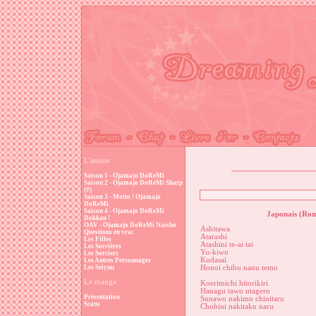
L'anime
Saison 1 - Ojamajo DoReMi
Saison 2 - Ojamajo DoReMi Sharp
(#)
Saison 3 - Motto ! Ojamajo
DoReMi
Saison 4 - Ojamajo DoReMi
Japonais (Rom
Dokkan !
OAV - Ojamajo DoReMi Naisho
Ashitawa
Questions en vrac
Atarashi
Les Filles
Atashini te-ai tai
Les Sorcières
Yu-kiwo
Les Sorciers
Kudasai
Les Autres Personnages
Les Seiyuu
Honoi chibu nanu temo
Le manga
Koerimichi hitorikiri
Hanagu tawo utagero
Présentation
Sunawo nakimo chinitaru
Scans
Chobini nakitaku naru