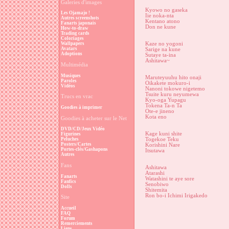
Galeries d'images
Kyowo no gaseka
Les Ojamajo !
Iie noka-nta
Autres screenshots
Kentano atono
Fanarts japonais
Don ne kune
How-to-draw
Trading cards
Coloriages
Wallpapers
Kaze no yogoni
Avatars
Sarige na kune
Adoptions
Sutaye ta-ina
Ashitawa~
Multimédia
Musiques
Maruteyuuhu hito onaji
Paroles
Oikakete mokuro-i
Vidéos
Nanoni tokowe nigetemo
Tsuite kuru neyumewa
Trucs en vrac
Kyo-oga Yupagu
Tokena Ta-n Ta
Goodies à imprimer
Ote-e jineno
Kota eno
Goodies à acheter sur le Net
DVD/CD/Jeux Vidéo
Kage kuni shite
Figurines
Peluches
Togekoe Teku
Posters/Cartes
Korishini Nare
Portes-clés/Gashapons
Itsutawa
Autres
Fans
Ashitawa
Atarashi
Fanarts
Watashini te aye sore
Fanfics
Senobiwo
Dolls
Shitemita
Ron bo-i Ichimi Irigakedo
Site
Accueil
FAQ
Forum
Remerciements
Liens