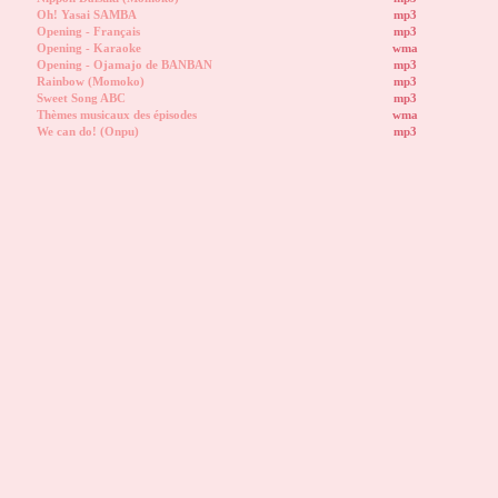
Oh! Yasai SAMBA
mp3
Opening - Français
mp3
Opening - Karaoke
wma
Opening - Ojamajo de BANBAN
mp3
Rainbow (Momoko)
mp3
Sweet Song ABC
mp3
Thèmes musicaux des épisodes
wma
We can do! (Onpu)
mp3