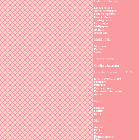
Galeries d'images
Les Ojamajo !
Autres screenshots
Fanarts japonais
How-to-draw
Trading cards
Coloriages
Wallpapers
Avatars
Adoptions
Multimédia
Musiques
Paroles
Vidéos
Trucs en vrac
Goodies à imprimer
Goodies à acheter sur le Net
DVD/CD/Jeux Vidéo
Figurines
Peluches
Posters/Cartes
Portes-clés/Gashapons
Autres
Fans
Fanarts
Fanfics
Dolls
Site
Accueil
FAQ
Forum
Remerciements
Liens