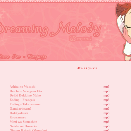
Musiques
Ashita no Watashi
mp3
Daichi ni Sasageru Uta
mp3
Dokki Dokki no Maho
mp3
Ending - Français
mp3
Ending - Takaramono
mp3
Gambarimasu!
mp3
Hokkyokusei
mp3
Kyarameru
mp3
Mimi wo Sumashite
mp3
Naisho no Housoku
mp3
Nippon Daisuki (Momoko)
mp3