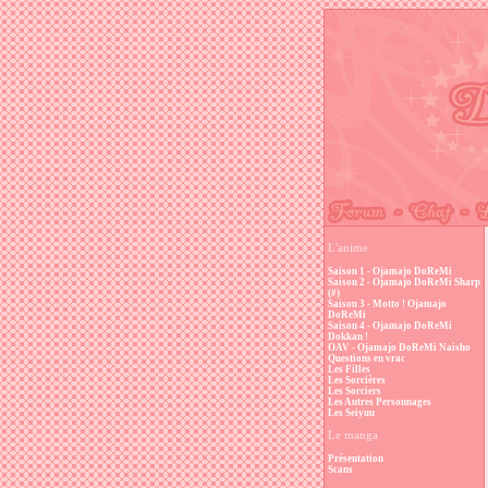
L'anime
Saison 1 - Ojamajo DoReMi
Saison 2 - Ojamajo DoReMi Sharp
(#)
Saison 3 - Motto ! Ojamajo
DoReMi
Saison 4 - Ojamajo DoReMi
Dokkan !
OAV - Ojamajo DoReMi Naisho
Questions en vrac
Les Filles
Les Sorcières
Les Sorciers
Les Autres Personnages
Les Seiyuu
Le manga
Présentation
Scans