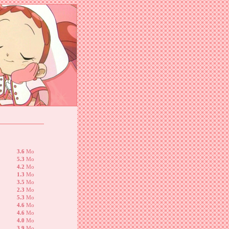
3.6
Mo
5.3
Mo
4.2
Mo
1.3
Mo
3.5
Mo
2.3
Mo
5.3
Mo
4.6
Mo
4.6
Mo
4.0
Mo
3.9
Mo