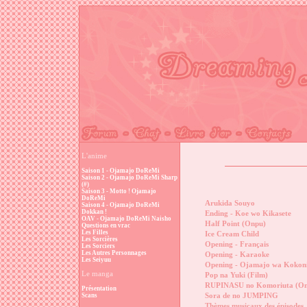
L'anime
Saison 1 - Ojamajo DoReMi
Saison 2 - Ojamajo DoReMi Sharp
(#)
Saison 3 - Motto ! Ojamajo
DoReMi
Arukida Souyo
Saison 4 - Ojamajo DoReMi
Dokkan !
Ending - Koe wo Kikasete
OAV - Ojamajo DoReMi Naisho
Half Point (Onpu)
Questions en vrac
Les Filles
Ice Cream Child
Les Sorcières
Opening - Français
Les Sorciers
Les Autres Personnages
Opening - Karaoke
Les Seiyuu
Opening - Ojamajo wa Kokoni
Le manga
Pop na Yuki (Film)
RUPINASU no Komoriuta (O
Présentation
Sora de no JUMPING
Scans
Thèmes musicaux des épisodes