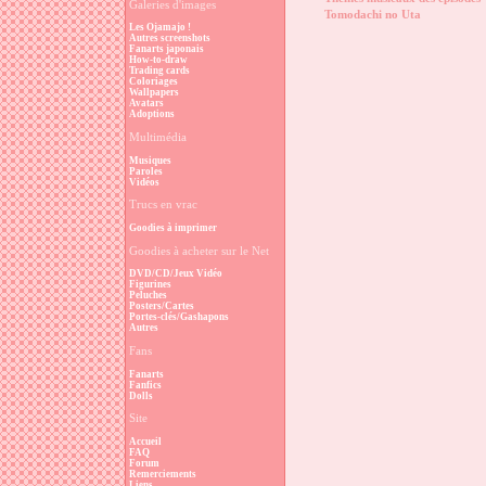
Galeries d'images
Tomodachi no Uta
Les Ojamajo !
Autres screenshots
Fanarts japonais
How-to-draw
Trading cards
Coloriages
Wallpapers
Avatars
Adoptions
Multimédia
Musiques
Paroles
Vidéos
Trucs en vrac
Goodies à imprimer
Goodies à acheter sur le Net
DVD/CD/Jeux Vidéo
Figurines
Peluches
Posters/Cartes
Portes-clés/Gashapons
Autres
Fans
Fanarts
Fanfics
Dolls
Site
Accueil
FAQ
Forum
Remerciements
Liens