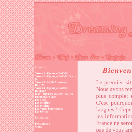
L'anime
Bienven
Saison 1 - Ojamajo DoReMi
Saison 2 - Ojamajo DoReMi Sharp
(#)
Le premier sit
Saison 3 - Motto ! Ojamajo
DoReMi
Nous avons tent
Saison 4 - Ojamajo DoReMi
Dokkan !
OAV - Ojamajo DoReMi Naisho
plus complet e
Questions en vrac
Les Filles
C'est pourquo
Les Sorcières
Les Sorciers
langues ! Cepen
Les Autres Personnages
Les Seiyuu
les informatio
Le manga
France ne sero
Présentation
Scans
pas de vous am