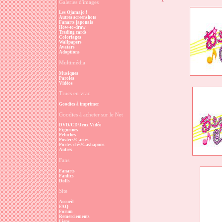
Galeries d'images
Les Ojamajo !
Autres screenshots
Fanarts japonais
How-to-draw
Trading cards
Coloriages
Wallpapers
Avatars
Adoptions
Multimédia
Musiques
Paroles
Vidéos
Trucs en vrac
Goodies à imprimer
Goodies à acheter sur le Net
DVD/CD/Jeux Vidéo
Figurines
Peluches
Posters/Cartes
Portes-clés/Gashapons
Autres
Fans
Fanarts
Fanfics
Dolls
Site
Accueil
FAQ
Forum
Remerciements
Liens